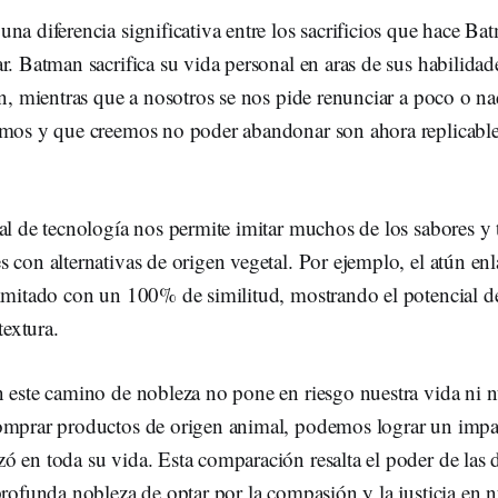
na diferencia significativa entre los sacrificios que hace Ba
r. Batman sacrifica su vida personal en aras de sus habilidad
en, mientras que a nosotros se nos pide renunciar a poco o n
amos y que creemos no poder abandonar son ahora replicable
al de tecnología nos permite imitar muchos de los sabores y t
 con alternativas de origen vegetal. Por ejemplo, el atún en
 imitado con un 100% de similitud, mostrando el potencial d
textura.
 este camino de nobleza no pone en riesgo nuestra vida ni nu
omprar productos de origen animal, podemos lograr un impa
 en toda su vida. Esta comparación resalta el poder de las 
profunda nobleza de optar por la compasión y la justicia en nu