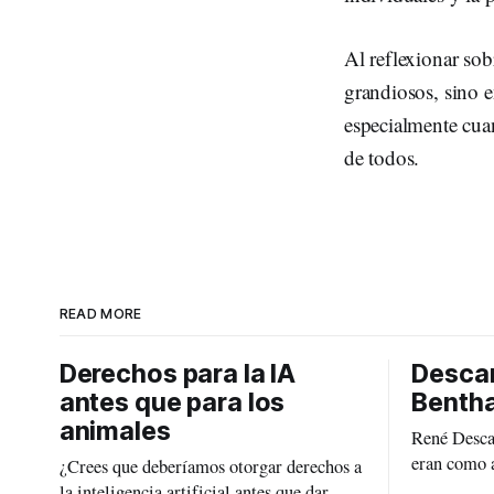
Al reflexionar sob
grandiosos, sino e
especialmente cuan
de todos.
READ MORE
Derechos para la IA
Descar
antes que para los
Benth
animales
René Desca
eran como 
¿Crees que deberíamos otorgar derechos a
de alma, a 
la inteligencia artificial antes que dar