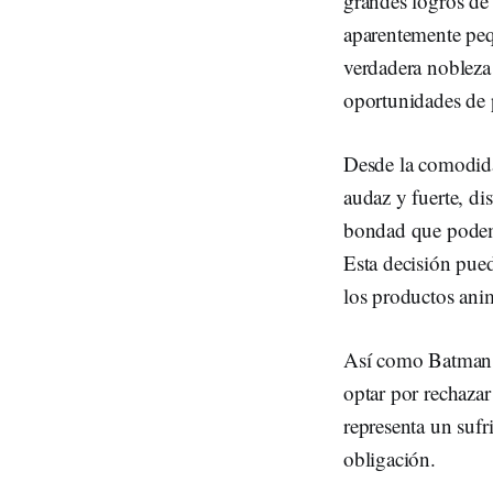
grandes logros de n
aparentemente pequ
verdadera nobleza
oportunidades de
Desde la comodida
audaz y fuerte, di
bondad que podemo
Esta decisión pued
los productos anim
Así como Batman s
optar por rechazar
representa un suf
obligación.