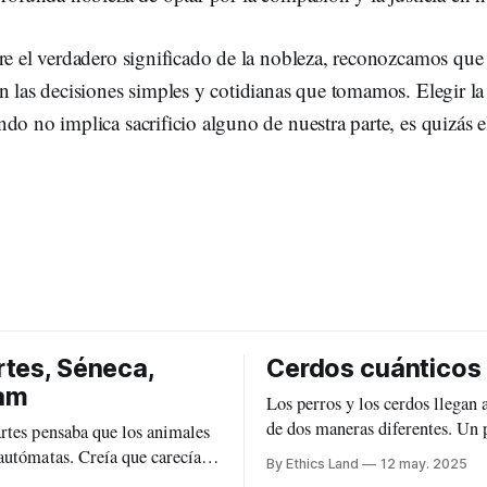
re el verdadero significado de la nobleza, reconozcamos que 
n las decisiones simples y cotidianas que tomamos. Elegir l
do no implica sacrificio alguno de nuestra parte, es quizás 
tes, Séneca,
Cerdos cuánticos
am
Los perros y los cerdos llegan 
de dos maneras diferentes. Un perro llega
rtes pensaba que los animales
a una playa. Un cerdo llega a 
autómatas. Creía que carecían
By Ethics Land
12 may. 2025
playas a la vez, o en diferente
diferencia de los humanos que