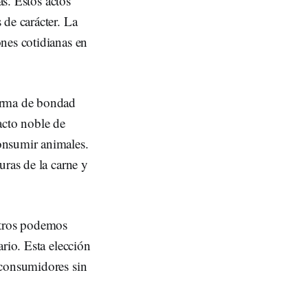
as. Estos actos
 de carácter. La
nes cotidianas en
forma de bondad
acto noble de
onsumir animales.
uras de la carne y
otros podemos
rio. Esta elección
 consumidores sin