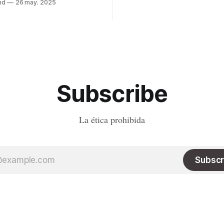
nd
26 may. 2025
Pero, ¿cómo puedo explicar es
 un
un perro es llevado a la playa e
omplejo? Muchos expertos
un
esta idea, pero están más cerca
matas que de los humanos. En
Subscribe
La ética prohibida
Subscr