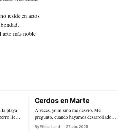
no reside en actos
a bondad,
el acto más noble
Cerdos en Marte
a la playa
A veces, yo mismo me desvío. Me
pregunto, cuando hayamos desarrollado la
muchas
capacidad de poblar otros planetas como
By Ethics Land
27 abr. 2025
s momentos.
Marte, ¿criaremos animales? ¿Por qué no?