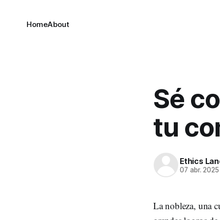
Home
About
Sé c
tu c
Ethics Lan
07 abr. 2025
La nobleza, una cu