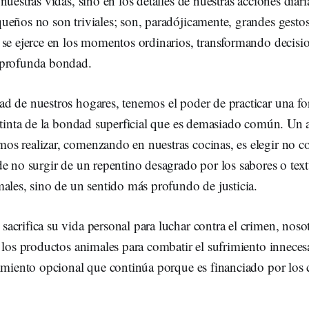
uestras vidas, sino en los detalles de nuestras acciones diari
eños no son triviales; son, paradójicamente, grandes gestos
 se ejerce en los momentos ordinarios, transformando decisio
 profunda bondad.
d de nuestros hogares, tenemos el poder de practicar una 
stinta de la bondad superficial que es demasiado común. Un 
s realizar, comenzando en nuestras cocinas, es elegir no c
e no surgir de un repentino desagrado por los sabores o text
ales, sino de un sentido más profundo de justicia.
acrifica su vida personal para luchar contra el crimen, nos
 los productos animales para combatir el sufrimiento innecesa
rimiento opcional que continúa porque es financiado por los