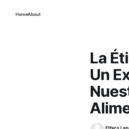
Home
About
La Ét
Un Ex
Nuest
Alime
Ethics Lan