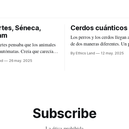
tes, Séneca,
Cerdos cuánticos
am
Los perros y los cerdos llegan 
de dos maneras diferentes. Un perro llega
rtes pensaba que los animales
a una playa. Un cerdo llega a 
autómatas. Creía que carecían
By Ethics Land
12 may. 2025
playas a la vez, o en diferente
diferencia de los humanos que
nd
26 may. 2025
Pero, ¿cómo puedo explicar es
 un
un perro es llevado a la playa e
omplejo? Muchos expertos
un
esta idea, pero están más cerca
matas que de los humanos. En
Subscribe
La ética prohibida