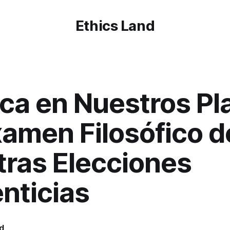
Ethics Land
ica en Nuestros Pl
amen Filosófico d
ras Elecciones
nticias
d