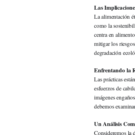
Las Implicacion
La alimentación ét
como la sostenibil
centra en alimentos
mitigar los riesgo
degradación ecoló
Enfrentando la 
Las prácticas está
esfuerzos de cabil
imágenes engañosa
debemos examinar e
Un Análisis Com
Consideremos la di