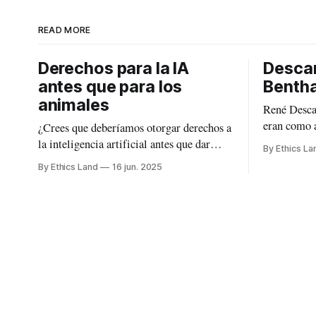
READ MORE
Derechos para la IA
Descar
antes que para los
Benth
animales
René Desca
eran como 
¿Crees que deberíamos otorgar derechos a
de alma, a 
la inteligencia artificial antes que dar
By Ethics La
sí la tenían. Bueno, ¿no es la IA
derechos a los animales no humanos? Esa
By Ethics Land
16 jun. 2025
autómata c
es una pregunta hilarante que considero
rechazarán 
importante plantearnos, porque ahora
de los autó
mismo puedo ver cómo el mundo, y
la era
quizás las personas ignorantes sobre la IA,
comienzan a aceptar que en el futuro,