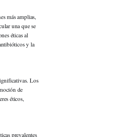
nes más amplias,
cular una que se
nes éticas al
ntibióticos y la
ignificativas. Los
omoción de
res éticos,
ticas prevalentes